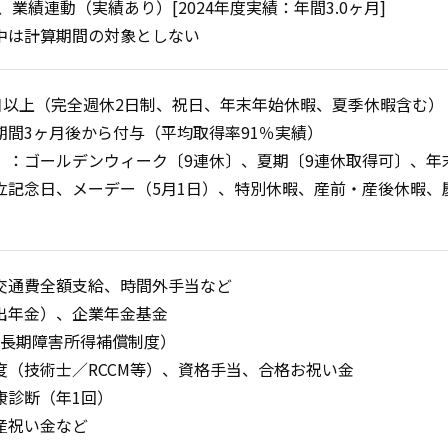
、業績連動（実績あり）[2024年度実績：年間3.0ヶ月]
中は計算期間の対象としない
8日以上（完全週休2日制、祝日、年末年始休暇、夏季休暇含む）
期間3ヶ月後から付与（平均取得率91％実績）
）：
ゴールデンウィーク〔9連休〕、夏期〔9連休取得可〕、年
立記念日、メーデー（5月1日）、特別休暇、産前・産後休暇、
交通費全額支給、時間外手当など
出年金）、企業年金基金
体長期障害所得補償制度）
度（技術士／RCCM等）、資格手当、合格お祝い金
康診断（年1回）
産祝い金など