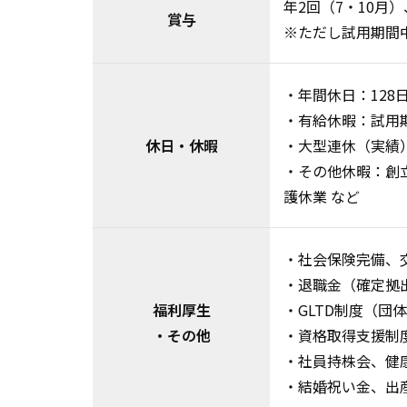
年2回（7・10月）
賞与
※ただし試用期間
・年間休日：
12
・有給休暇：
試用
休日・休暇
・大型連休（実績
・その他休暇：
創
護休業 など
・社会保険完備、
・退職金（確定拠
福利厚生
・GLTD制度（団
・その他
・資格取得支援制
・社員持株会、健
・結婚祝い金、出